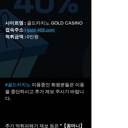
사이트명 :
 골드카지노 GOLD CASINO
접속주소 :
gold-456.com
먹튀금액 :
 0만원
#골드카지노
 이용중인 회원분들은 이용
을 중단하시고 추가 제보 주시기 바랍니
다.
추가 먹튀피해가 제보 등은 
"【꽁머니】 