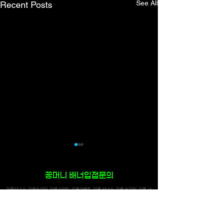
See All
Recent Posts
꽁머니 배너입점문의
입플보너스, 입플놀이터, 입플사이트, 입플이벤트,
입플 보너스, 입플 놀이터, 입플 사
이트, 입플 이벤트,
입플 토토, 입플 스포츠, 입플 뜻, 입플토토, 스포츠 입플, 스포츠입
플, 입플 1+1, 입플 3+3, ​입플 5+3, 입플 10+5, 입플 30+10, 꽁머니, 가입머니사이트, 카
지노입플사이트,
입금플러스 추천 NO.1 커뮤니티. 꽁머니, 꽁머니 사이트, 토토 꽁머
니, 꽁머니 3만, 꽁머니 카지노, 첫가입 꽁머니, 카지노 꽁머니, 꽁머니 즉시지급, 꽁머
니 토토사이트, 토토 꽁머니 30000, 꽁머니 텔레그램, 꽁머니 토토, 꽁머니 환전, 꽁머