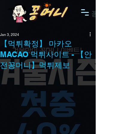
Jan 3, 2024
【먹튀확정】 마카오
MACAO 먹튀사이트 - 【안
전꽁머니】먹튀제보