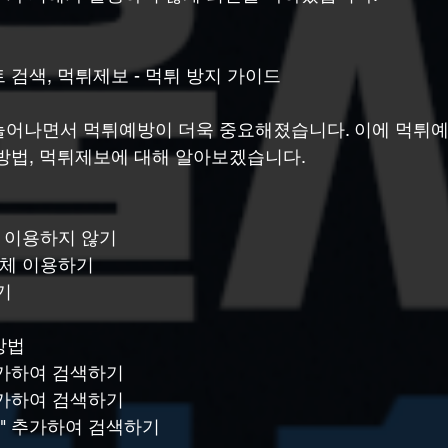
 검색, 먹튀제보 - 먹튀 방지 가이드
늘어나면서 먹튀예방이 더욱 중요해졌습니다. 이에 먹튀예
방법, 먹튀제보에 대해 알아보겠습니다.
후 이용하지 않기
업체 이용하기
기
방법
추가하여 검색하기
추가하여 검색하기
팅" 추가하여 검색하기