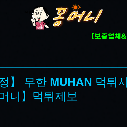
【보증업체&
】 무한 MUHAN 먹튀사
머니】먹튀제보