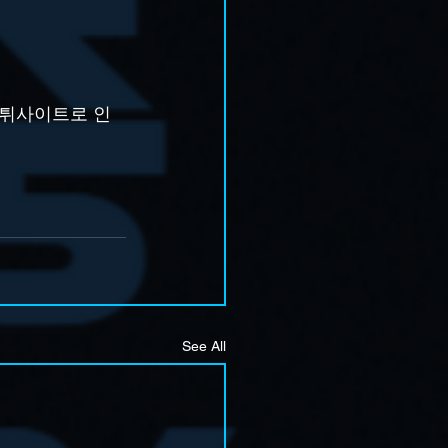
먹튀사이트로 인
See All