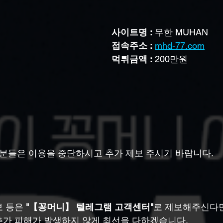
사이트명 :
 무한 MUHAN
접속주소 :
mhd-77.com
먹튀금액 :
 200만원
분들은 이용을 중단하시고 추가 제보 주시기 바랍니다.
 등은 
"【꽁머니】 텔레그램 고객센터"
로 제보해주신다
추가 피해가 발생하지 않게 최선을 다하겠습니다.