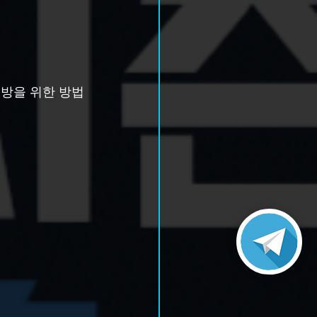
방을 위한 방법