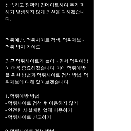
신속하고 정확히 업데이트하여 추가 피
해가 발생하지 않게 최선을 다하겠습니
다.
먹튀예방, 먹튀사이트 검색, 먹튀제보 - 
먹튀 방지 가이드
최근 먹튀사이트가 늘어나면서 먹튀예방
이 더욱 중요해졌습니다. 이에 먹튀예방
을 위한 방법과 먹튀사이트 검색 방법, 먹
튀제보에 대해 알아보겠습니다.
1. 먹튀예방 방법
- 먹튀사이트 검색 후 이용하지 않기
- 안전한 사설배팅 업체 이용하기
- 먹튀사이트 신고하기