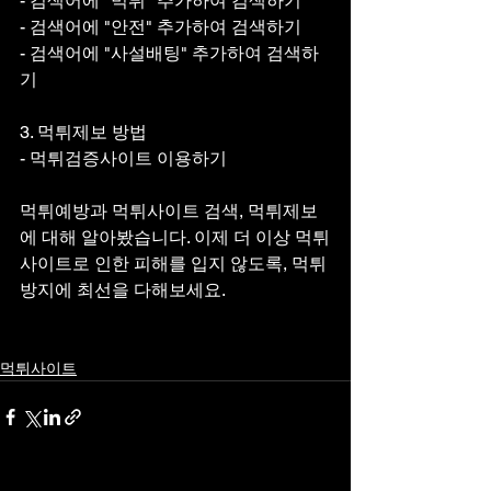
- 검색어에 "먹튀" 추가하여 검색하기
- 검색어에 "안전" 추가하여 검색하기
- 검색어에 "사설배팅" 추가하여 검색하
기
3. 먹튀제보 방법
- 먹튀검증사이트 이용하기
먹튀예방과 먹튀사이트 검색, 먹튀제보
에 대해 알아봤습니다. 이제 더 이상 먹튀
사이트로 인한 피해를 입지 않도록, 먹튀 
방지에 최선을 다해보세요.
먹튀사이트