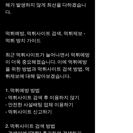
해가 발생하지 않게 최선을 다하겠습니
다.
먹튀예방, 먹튀사이트 검색, 먹튀제보 - 
먹튀 방지 가이드
최근 먹튀사이트가 늘어나면서 먹튀예방
이 더욱 중요해졌습니다. 이에 먹튀예방
을 위한 방법과 먹튀사이트 검색 방법, 먹
튀제보에 대해 알아보겠습니다.
1. 먹튀예방 방법
- 먹튀사이트 검색 후 이용하지 않기
- 안전한 사설배팅 업체 이용하기
- 먹튀사이트 신고하기
2. 먹튀사이트 검색 방법