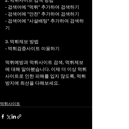
2. 먹튀사이트 검색 방법
- 검색어에 "먹튀" 추가하여 검색하기
- 검색어에 "안전" 추가하여 검색하기
- 검색어에 "사설배팅" 추가하여 검색하
기
3. 먹튀제보 방법
- 먹튀검증사이트 이용하기
먹튀예방과 먹튀사이트 검색, 먹튀제보
에 대해 알아봤습니다. 이제 더 이상 먹튀
사이트로 인한 피해를 입지 않도록, 먹튀 
방지에 최선을 다해보세요.
먹튀사이트