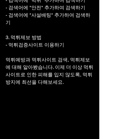
- 검색어에 "먹튀" 추가하여 검색하기
- 검색어에 "안전" 추가하여 검색하기
- 검색어에 "사설배팅" 추가하여 검색하
기
3. 먹튀제보 방법
- 먹튀검증사이트 이용하기
먹튀예방과 먹튀사이트 검색, 먹튀제보
에 대해 알아봤습니다. 이제 더 이상 먹튀
사이트로 인한 피해를 입지 않도록, 먹튀 
방지에 최선을 다해보세요.