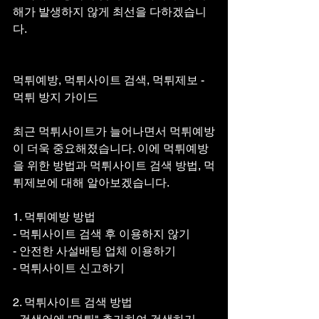
해가 발생하지 않게 최선을 다하겠습니
다.
먹튀예방, 먹튀사이트 검색, 먹튀제보 - 
먹튀 방지 가이드
최근 먹튀사이트가 늘어나면서 먹튀예방
이 더욱 중요해졌습니다. 이에 먹튀예방
을 위한 방법과 먹튀사이트 검색 방법, 먹
튀제보에 대해 알아보겠습니다.
1. 먹튀예방 방법
- 먹튀사이트 검색 후 이용하지 않기
- 안전한 사설배팅 업체 이용하기
- 먹튀사이트 신고하기
2. 먹튀사이트 검색 방법