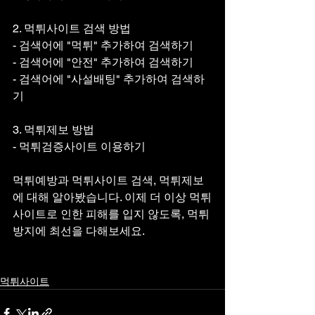
2. 먹튀사이트 검색 방법
- 검색어에 "먹튀" 추가하여 검색하기
- 검색어에 "안전" 추가하여 검색하기
- 검색어에 "사설배팅" 추가하여 검색하
기
3. 먹튀제보 방법
- 먹튀검증사이트 이용하기
먹튀예방과 먹튀사이트 검색, 먹튀제보
에 대해 알아봤습니다. 이제 더 이상 먹튀
사이트로 인한 피해를 입지 않도록, 먹튀 
방지에 최선을 다해보세요.
먹튀사이트