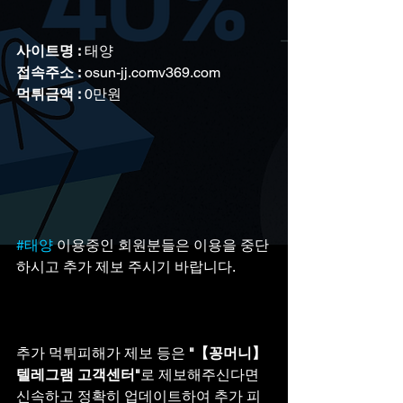
사이트명 :
 태양
접속주소 :
 osun-jj.comv369.com
먹튀금액 :
 0만원
#태양
 이용중인 회원분들은 이용을 중단
하시고 추가 제보 주시기 바랍니다.
추가 먹튀피해가 제보 등은 
"【꽁머니】 
텔레그램 고객센터"
로 제보해주신다면 
신속하고 정확히 업데이트하여 추가 피