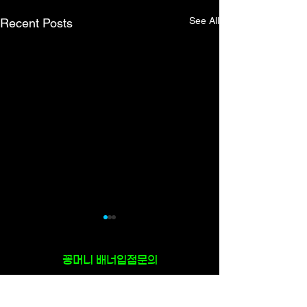
See All
Recent Posts
꽁머니 배너입점문의
입플보너스, 입플놀이터, 입플사이트, 입플이벤트,
입플 보너스, 입플 놀이터, 입플 사
이트, 입플 이벤트,
입플 토토, 입플 스포츠, 입플 뜻, 입플토토, 스포츠 입플, 스포츠입
플, 입플 1+1, 입플 3+3, ​입플 5+3, 입플 10+5, 입플 30+10, 꽁머니, 가입머니사이트, 카
지노입플사이트,
입금플러스 추천 NO.1 커뮤니티. 꽁머니, 꽁머니 사이트, 토토 꽁머