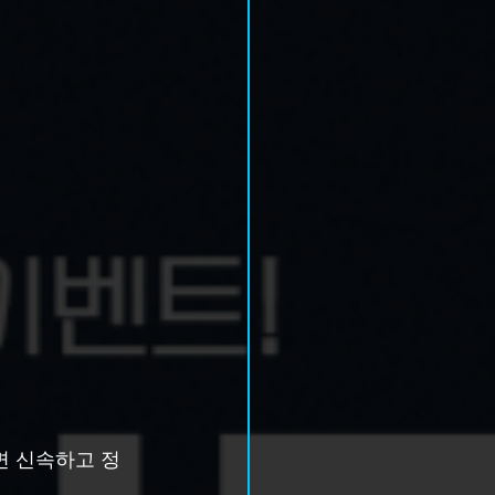
면 신속하고 정