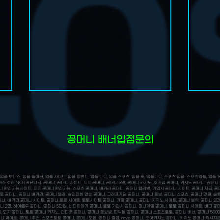
꽁머니 배너입점문의
입플 보너스, 입플 놀이터, 입플 사이트, 입플 이벤트,
입플 토토, 입플 스포츠, 입플 뜻, 입플토토, 스포츠 입플, 스포츠입플, 입플 1+1, 입플
스 추천 NO.1 커뮤니티. 꽁머니, 꽁머니 사이트, 토토 꽁머니, 꽁머니 3만, 꽁머니 카지노, 첫가입 꽁머니, 카지노 꽁머니, 꽁머니 
【먹튀확정】 비올레 VIOLET
【먹
니 환전가능사이트, 토토 꽁머니 환전가능, 스포츠 꽁머니, 바카라 꽁머니, 꽁머니 텔레방, 가입시 꽁머니 사이트, 꽁머니 지급, 꽁머니
토 꽁머니, 꽁머니 바카라, 꽁머니 텔레, 승인전화 없는 꽁머니, 그래프게임 꽁머니, 꽁머니 홍보, 꽁머니 스포츠, 꽁머니 만원, 슬
먹튀사이트 - 【안전꽁머니】
SEO
니, 바카라 꽁머니 사이트, 꽁머니 토토 사이트, 토토사이트 꽁머니, 카림 꽁머니, 꽁머니 카지노 사이트, 꽁머니 블랙, 꽁머니 
니 2만, 하이로우 꽁머니, 꽁머니 5만원, 바다이야기 꽁머니, 토토 가입시 꽁머니, 미니게임 꽁머니, 토토 꽁머니 사이트, 바디 꽁머
먹튀제보
- 
니, 도지 꽁머니, 토토 꽁머니 카지노, 인디벳 꽁머니, 꽁머니 홍보방, 파워볼 꽁머니, 꽁머니 스포츠토토, 꽁머니 배너, 꽁머니 500
 싸이트, 꽁머니 추천, 스포츠토토 꽁머니, 꽁머니 모음, 꽁머니 출금, mvp 꽁머니, 조이카지노 꽁머니, 카지노 꽁머니 즉시지급,