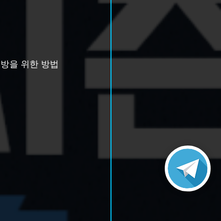
방을 위한 방법