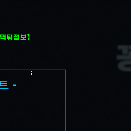
먹튀정보】
 -