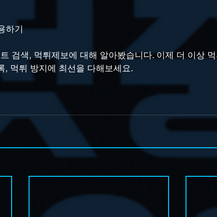
이용하기
 검색, 먹튀제보에 대해 알아봤습니다. 이제 더 이상 
록, 먹튀 방지에 최선을 다해보세요.