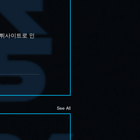
먹튀사이트로 인
See All