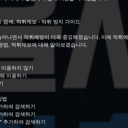
 검색, 먹튀제보 - 먹튀 방지 가이드
늘어나면서 먹튀예방이 더욱 중요해졌습니다. 이에 먹튀예
방법, 먹튀제보에 대해 알아보겠습니다.
후 이용하지 않기
업체 이용하기
기
방법
추가하여 검색하기
추가하여 검색하기
팅" 추가하여 검색하기