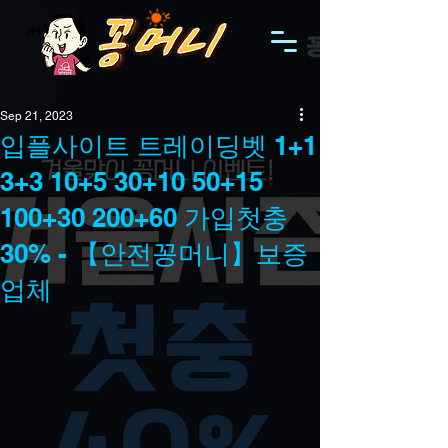
Sep 21, 2023
입플사이트 트레이딩벳 1+1
3+3 10+5 30+10 50+15
100+30 200+60 가입첫충
30% - 【안전꽁머니】보증
업체