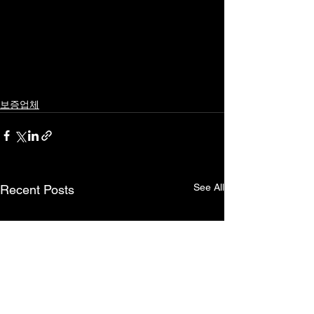
보증업체
See All
Recent Posts